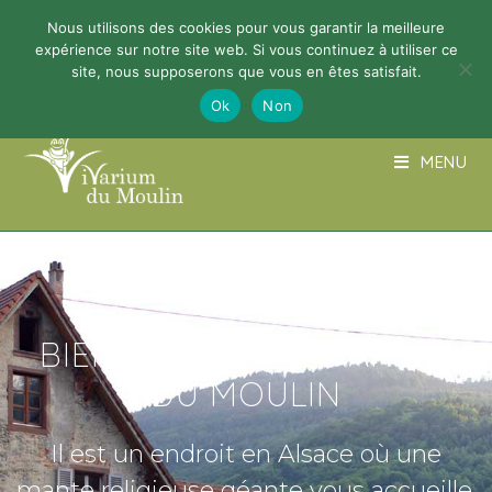
Nous utilisons des cookies pour vous garantir la meilleure
03 89 74 02 48
info@vivariumdumoulin.org
expérience sur notre site web. Si vous continuez à utiliser ce
site, nous supposerons que vous en êtes satisfait.
Ok
Non
MENU
BIENVENUE AU VIVARIUM
DU MOULIN
Il est un endroit en Alsace où une
mante religieuse géante vous accueille.