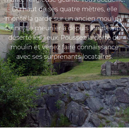
Du haut de ses quatre mètres, elle
monte la garde sur un ancien moulin à
farine. Le meunier a depuis longtemps
déserté les lieux. Poussez la porte du
moulin et venez faire connaissance
avec ses surprenants locataires.